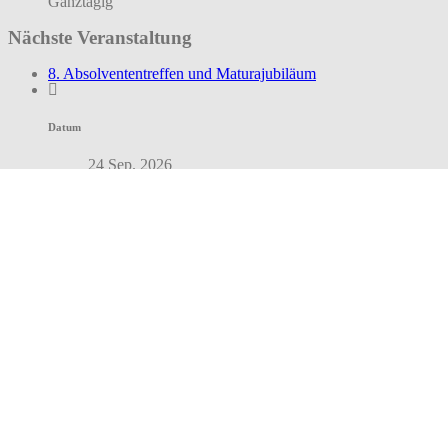
Ganztägig
Nächste Veranstaltung
8. Absolvententreffen und Maturajubiläum
Datum
24 Sep. 2026
Uhrzeit
16:30 - 22:00
Teile diese Veranstaltung
Hinterlasse einen
Kommentar