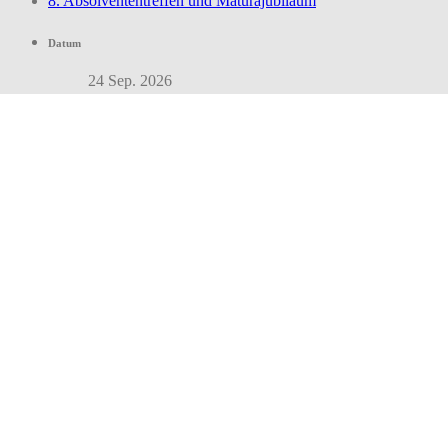
8. Absolvententreffen und Maturajubiläum
Datum
24 Sep. 2026
Uhrzeit
16:30 - 22:00
Teile diese Veranstaltung
Hinterlasse einen
Kommentar
Deine E-Mail-Adresse wird nicht veröffentlicht.
Erforderliche Felder 