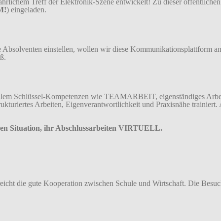
ichem Treff der Elektronik-Szene entwickelt! Zu dieser öffentlichen V
M!
) eingeladen.
Absolventen einstellen, wollen wir diese Kommunikationsplattform anbi
ß.
orallem Schlüssel-Kompetenzen wie TEAMARBEIT, eigenständiges Arbei
rukturiertes Arbeiten, Eigenverantwortlichkeit und Praxisnähe trainiert.
igen Situation, ihr Abschlussarbeiten VIRTUELL.
reicht die gute Kooperation zwischen Schule und Wirtschaft. Die Besu