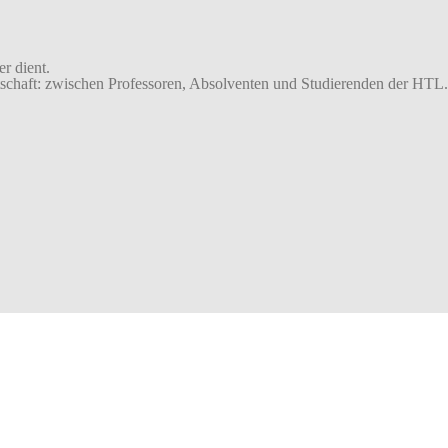
r dient.
schaft: zwischen Professoren, Absolventen und Studierenden der HTL.