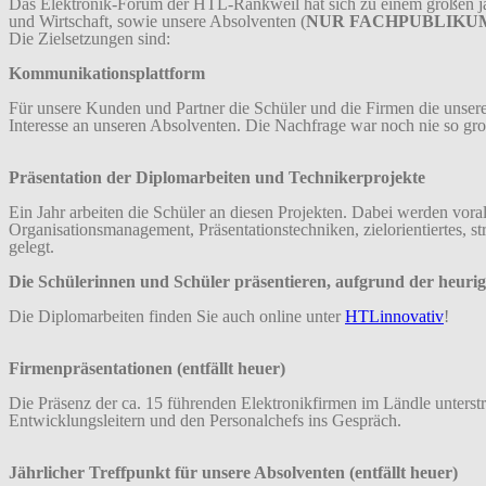
Das Elektronik-Forum der HTL-Rankweil hat sich zu einem großen jährl
und Wirtschaft, sowie unsere Absolventen (
NUR FACHPUBLIKU
Die Zielsetzungen sind:
Kommunikationsplattform
Für unsere Kunden und Partner die Schüler und die Firmen die unsere 
Interesse an unseren Absolventen. Die Nachfrage war noch nie so gro
Präsentation der Diplomarbeiten und Technikerprojekte
Ein Jahr arbeiten die Schüler an diesen Projekten. Dabei werden v
Organisationsmanagement, Präsentationstechniken, zielorientiertes, st
gelegt.
Die Schülerinnen und Schüler präsentieren, aufgrund der heur
Die Diplomarbeiten finden Sie auch online unter
HTLinnovativ
!
Firmenpräsentationen (entfällt heuer)
Die Präsenz der ca. 15 führenden Elektronikfirmen im Ländle unterst
Entwicklungsleitern und den Personalchefs ins Gespräch.
Jährlicher Treffpunkt für unsere Absolventen (entfällt heuer)