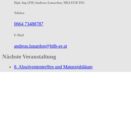
Dipl.-Ing (FH) Andreas Lunardon, MEd EUR ING
Telefon
0664 73488787
E-Mail
andreas.lunardon@htlb-av.at
Nächste Veranstaltung
8. Absolvententreffen und Maturajubiläum
Datum
24 Sep. 2026
Uhrzeit
16:30 - 22:00
Teile diese Veranstaltung