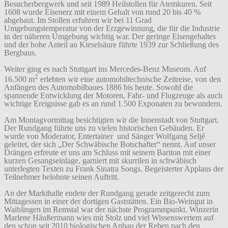
Besucherbergwerk und seit 1989 Heilstollen für Atemkuren. Seit
1608 wurde Eisenerz mit einem Gehalt von rund 20 bis 40 %
abgebaut. Im Stollen erfuhren wir bei 11 Grad
Umgebungstemperatur von der Erzgewinnung, die für die Industrie
in der näheren Umgebung wichtig war. Der geringe Eisengehaltes
und der hohe Anteil an Kieselsäure führte 1939 zur Schließung des
Bergbaus.
Weiter ging es nach Stuttgart ins Mercedes-Benz Museum. Auf
2
16.500 m
erlebten wir eine automobiltechnische Zeitreise, von den
Anfängen des Automobilbaues 1886 bis heute. Sowohl die
spannende Entwicklung der Motoren, Fahr- und Flugzeuge als auch
wichtige Ereignisse gab es an rund 1.500 Exponaten zu bewundern.
Am Montagvormittag besichtigten wir die Innenstadt von Stuttgart.
Der Rundgang führte uns zu vielen historischen Gebäuden. Er
wurde von Moderator, Entertainer und Sänger Wolfgang Seljé
geleitet, der sich „Der Schwäbische Botschafter“ nennt. Auf unser
Drängen erfreute er uns am Schluss mit seinem Bariton mit einer
kurzen Gesangseinlage, garniert mit skurrilen in schwäbisch
unterlegten Texten zu Frank Sinatra Songs. Begeisterter Applaus der
Teilnehmer belohnte seinen Auftritt.
An der Markthalle endete der Rundgang gerade zeitgerecht zum
Mittagessen in einer der dortigen Gaststätten. Ein Bio-Weingut in
Waiblingen im Remstal war der nächste Programmpunkt. Winzerin
Marlene Häußermann wies mit Stolz und viel Wissenswertem auf
den schon seit 2010 biologischen Anbau der Reben nach den