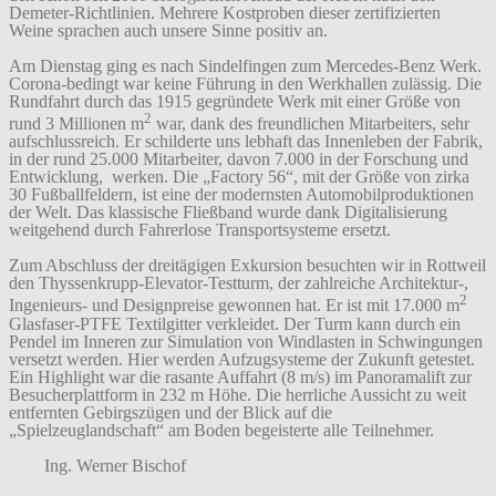
Demeter-Richtlinien. Mehrere Kostproben dieser zertifizierten
Weine sprachen auch unsere Sinne positiv an.
Am Dienstag ging es nach Sindelfingen zum Mercedes-Benz Werk.
Corona-bedingt war keine Führung in den Werkhallen zulässig. Die
Rundfahrt durch das 1915 gegründete Werk mit einer Größe von
2
rund 3 Millionen m
war, dank des freundlichen Mitarbeiters, sehr
aufschlussreich. Er schilderte uns lebhaft das Innenleben der Fabrik,
in der rund 25.000 Mitarbeiter, davon 7.000 in der Forschung und
Entwicklung, werken. Die „Factory 56“, mit der Größe von zirka
30 Fußballfeldern, ist eine der modernsten Automobilproduktionen
der Welt. Das klassische Fließband wurde dank Digitalisierung
weitgehend durch Fahrerlose Transportsysteme ersetzt.
Zum Abschluss der dreitägigen Exkursion besuchten wir in Rottweil
den Thyssenkrupp-Elevator-Testturm, der zahlreiche Architektur‑,
2
Ingenieurs‑ und Designpreise gewonnen hat. Er ist mit 17.000 m
Glasfaser-PTFE Textilgitter verkleidet. Der Turm kann durch ein
Pendel im Inneren zur Simulation von Windlasten in Schwingungen
versetzt werden. Hier werden Aufzugsysteme der Zukunft getestet.
Ein Highlight war die rasante Auffahrt (8 m/s) im Panoramalift zur
Besucherplattform in 232 m Höhe. Die herrliche Aussicht zu weit
entfernten Gebirgszügen und der Blick auf die
„Spielzeuglandschaft“ am Boden begeisterte alle Teilnehmer.
Ing. Werner Bischof