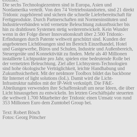
Die sechs Technologiezentren sind in Europa, Asien und
Nordamerika verteilt. Von den 74 Vertriebsstandorten, sind 21 direkt
Tridonic zugehörend und sichern die schnelle Lieferbereitschaft für
Fertigprodukte. Durch Partnerschaften mit Normeninstituten und
Industrieverbänden wird vernetzte Beleuchtung zukunftssicher bis
hin zu drahtlosen Systemen stetig weiterentwickelt. Kein Wunder
wenn in der Folge dieser Innovationskraft über 2.500 Tridonic-
Erfindungen durch Patente weltweit geschützt sind. Kunden der
angebotenen Lichtlösungen sind im Bereich Einzelhandel, Hotel
und Gastgewerbe, Büros und Schulen, Industrie und Außenbereich,
Steuergeräte und Konnektivität zu finden. Mehr als 40 Millionen
installierte Lichtpunkte pro Jahr, spielen eine bedeutende Rolle bei
der vernetzten Beleuchtung. Ziel aller Lichtsystem-Technologien
sind hohe ökologische Verträglichkeit, leichte Handhabung und
Zukunftssicherheit. Mit der net4more Toolbox bildet das backbone
für Internet of light solutions (IoL). Damit wird die Licht-
Infrastruktur nahtlos mit der IP-Welt verknüpft. Die F&E-
Abteilungen verwenden ihre Schaffenskraft um neue Ideen, die über
Licht hinausgehen zu entwickeln. Im letzten Geschäftsjahr steuerten
die weltweit 1.700 Mitarbeiter der Tridonic einen Umsatz von rund
353 Millionen Euro dem Zumtobel Group bei.
Text: Robert Bösch
Fotos: Georg Pötscher