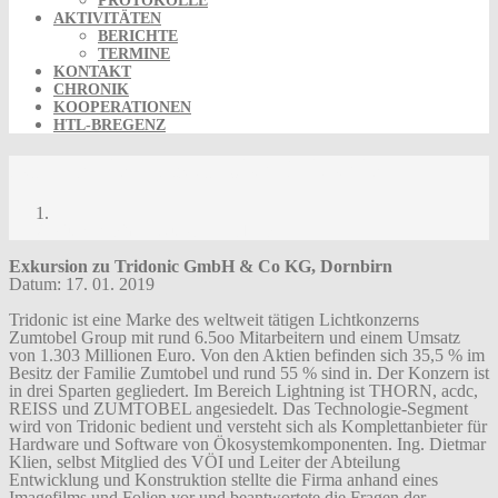
PROTOKOLLE
AKTIVITÄTEN
BERICHTE
TERMINE
KONTAKT
CHRONIK
KOOPERATIONEN
HTL-BREGENZ
Kurzbericht Exkursion Tridonic
Kurzbericht Exkursion Tridonic
Exkursion zu Tridonic GmbH & Co KG, Dornbirn
Datum: 17. 01. 2019
Tridonic ist eine Marke des weltweit tätigen Lichtkonzerns
Zumtobel Group mit rund 6.5oo Mitarbeitern und einem Umsatz
von 1.303 Millionen Euro. Von den Aktien befinden sich 35,5 % im
Besitz der Familie Zumtobel und rund 55 % sind in. Der Konzern ist
in drei Sparten gegliedert. Im Bereich Lightning ist THORN, acdc,
REISS und ZUMTOBEL angesiedelt. Das Technologie-Segment
wird von Tridonic bedient und versteht sich als Komplettanbieter für
Hardware und Software von Ökosystemkomponenten. Ing. Dietmar
Klien, selbst Mitglied des VÖI und Leiter der Abteilung
Entwicklung und Konstruktion stellte die Firma anhand eines
Imagefilms und Folien vor und beantwortete die Fragen der