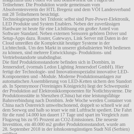
Teilnehmer. Die Produktion wurde gemeinsam vom
Absolventenverein der HTL Bregenz und dem VÖI Landesverband
mit 28 Teilnehmern besichtigt.
Technologiesparten bei Tridonic selbst sind Pure-Power-Elektronik,
LED Produkte und System Enablers. Neben der zuverlässigen
Hardware ist heute für eine Lichtlösung ein großer Anteil von
Software Standard. Neben externen Sensoren gehören Driver und
Setup-Apps dazu. Router, Gateways, Link Server mit Daten in der
Cloud umreißen die Komplexität heutiger Systeme in der
Lichttechnik. Um den Markt in unserer globalisierten Welt bedienen
zu können, sind mehrere Entwicklungs- Produktions- und
Vertriebsstandorte unabdingbar.
Die fünf Produktionsstandorte befinden sich in Dornbirn, in
Jennersdorf, (vormals Ledon Lighting Jennersdorf GmbH). Hier
fertigt der Technologie- und Innovationsspezialist innovative LED-
Komponenten und –Module. Moderne Produktionsanlagen zur
automatischen Assemblierung von LED-Ketten sichern den Standort
ab. In Spennymoor (Vereinigtes Königreich) liegt der Schwerpunkt
der Produktion auf Elektronikkomponenten für Notlichtsysteme. Die
Produktionsstätte in Shenzhen (China) hat eine leistungsfähige
Bahnverbindung nach Dornbirn. Jede Woche werden Container von
China nach Österreich umweltschonend, doppelt so schnell wie auf
dem Seeweg und halb so teuer wie mit Luftfracht spediert. Die Fahrt
für die rund 14.000 km dauert 17 Tage und spart im Vergleich zum
Flugzeug bis zu 95 Prozent an CO2-Emissionen. Die neueste
Investition, ein 40.000 m2 großer Produktionsstandort, wurde am
28. September 2018 in der lohnkostengünstigen Stadt Niš (Serbien)
eröffnet.