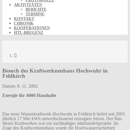
PROTOKOLLE
AKTIVITÄTEN
BERICHTE
TERMINE
KONTAKT
CHRONIK
KOOPERATIONEN
HTL-BREGENZ
Kurzbericht Exkursion KW Hochwuhr
Kurzbericht Exkursion KW Hochwuhr
Besuch des Kraftwerkneubaus Hochwuhr in
Feldkirch
Datum: 8. 11. 2002
Energie für 4000 Haushalte
Das neue Wasserkraftwerk Hochwuhr in Feldkirch liefert seit 2003
jährlich 17 Mio kWh umweltschonend erzeugten Strom. Der Bau
dieses Kraftwerkes war ein nachhaltiges Jahrhundertprojekt. Im
Zuge des Kraftwerkneubaus wurde die Hochwassersicherheit