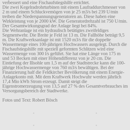
verbessert und eine Fischaufstiegshilfe errichtet.
Die zwei Kegelradrohrturbinen mit einem Laufraddurchmesser von
2 m und einem Schluckvemögen von je 25 m3/s bei 239 U/min
treiben die Niederspannungsgeneratoren an. Diese haben eine
Wirkleistung von je 2000 kW. Die Generatordrehzahl ist 750 U/min.
Der Gesamtwirkungsgrad der Anlage liegt bei 84%.
Die Wehranlage ist ein hydraulisch betätigtes zweifeldiges
Segmentwehr. Die Breite je Feld ist 13 m. Die Fallhöhe beträgt 9,5
m. Die Kraftwerksanlage ist mit 1520 m3/s für die doppelte
Wassermenge eines 100-jährigen Hochwassers ausgelegt. Durch die
Fischaufstiegshilfe mit speziell geformten Schlitzen wird eine
Wassermenge von 300 l/s geführt. Sie hat eine Länge von 175 m
und 53 Becken mit einer Höhendifferenz von je 20 cm. Die
Eintiefung der Illsohle um 1,5 m auf der Stadtstrecke kann die 100-
jährige Hochwassermenge von 760 m3/s bewältigen. Bei der
Finanzierung half die Feldkircher Bevölkerung mit einem Energie-
Anlagekonto mit. Mit dem Kraftwerk Hochwuhr werden jährlich
17,4 Mio kWh Strom erzeugt. Damit steigt die
Eigenstromerzeugung von 13,5 auf 27 % des Gesamtverbrauches im
Versorgungsbereich der Stadtwerke.
Fotos und Text: Robert Bösch